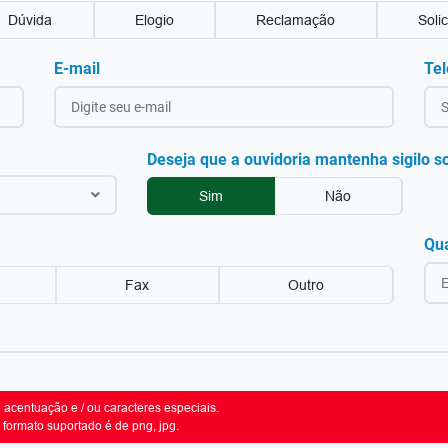
Dúvida
Elogio
Reclamação
Soli
E-mail
Tel
Deseja que a ouvidoria mantenha sigilo s
Sim
Não
Qu
Fax
Outro
acentuação e / ou caracteres especiais.
formato suportado é de png, jpg.