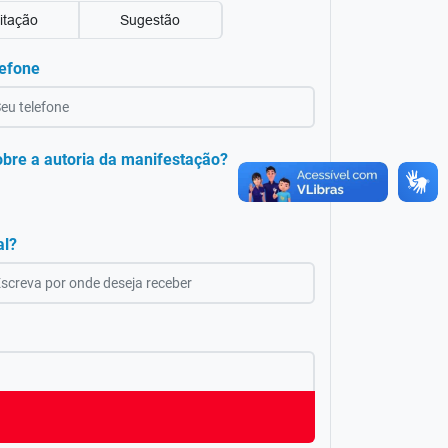
citação
Sugestão
efone
obre a autoria da manifestação?
al?