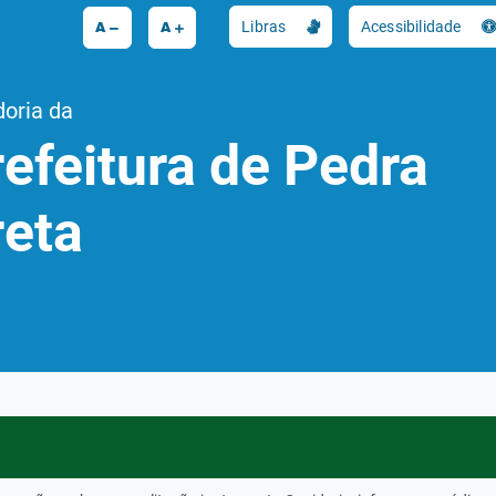
A
A
Libras
Acessibilidade
doria da
efeitura de Pedra
reta