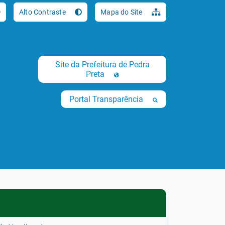
Ir para o conteúdo [al
Alto Contraste
Mapa do Site
Site da Prefeitura de Pedra
Preta
Portal Transparência