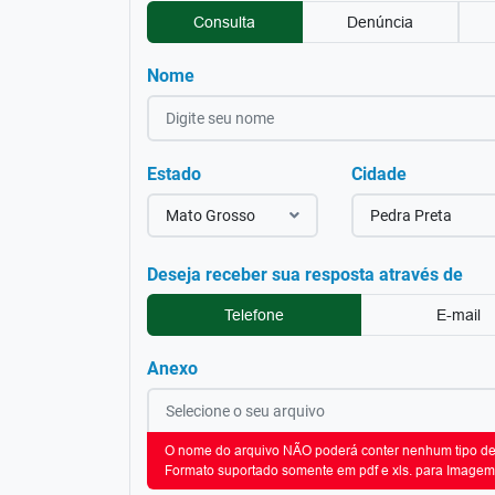
Consulta
Denúncia
Nome
Estado
Cidade
Mato Grosso
Pedra Preta
Deseja receber sua resposta através de
Telefone
E-mail
Anexo
O nome do arquivo NÃO poderá conter nenhum tipo de 
Formato suportado somente em pdf e xls. para Imagem 